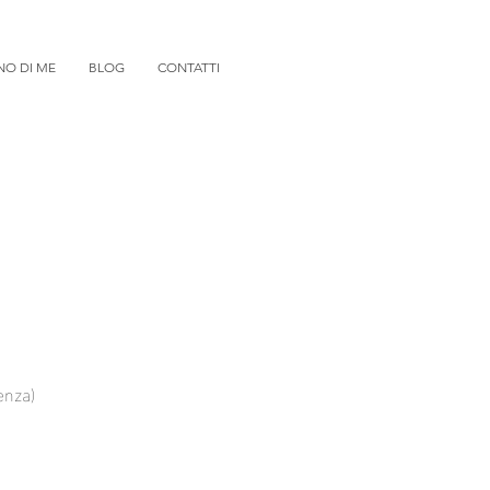
NO DI ME
BLOG
CONTATTI
enza)