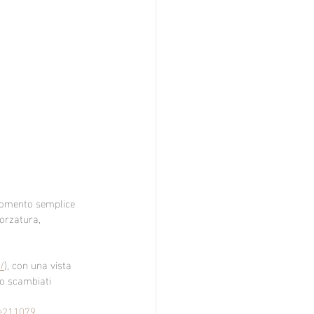
momento semplice 
forzatura, 
/
), con una vista 
no scambiati 
-e211079