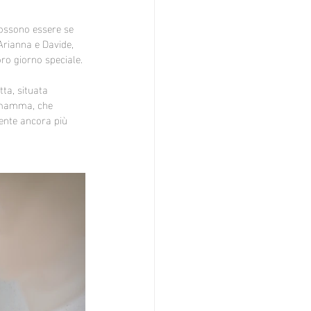
ossono essere se 
Arianna e Davide, 
ro giorno speciale.
ta, situata 
a mamma, che 
ente ancora più 