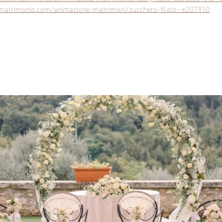
matrimonio.com/animazione-matrimoni/zucchero-filato--e207910