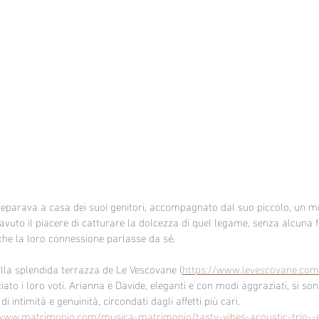
preparava a casa dei suoi genitori, accompagnato dal suo piccolo, un 
 avuto il piacere di catturare la dolcezza di quel legame, senza alcuna 
he la loro connessione parlasse da sé.
ulla splendida terrazza de Le Vescovane (
https://www.levescovane.com
ato i loro voti. Arianna e Davide, eleganti e con modi aggraziati, si so
intimità e genuinità, circondati dagli affetti più cari.
/www.matrimonio.com/musica-matrimonio/tasty-vibes-acoustic-trio-