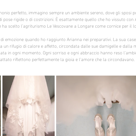
nio perfetto, immagino sempre un ambiente sereno, dove gli sposi p
di pose rigide o di costrizioni. È esattamente quello che ho vissuto con 
 ha scelto l’agriturismo Le Vescovane a Longare come cornice per il lo
 di emozione quando ho raggiunto Arianna nei preparativi. La sua caset
ra un rifugio di calore e affetto, circondata dalle sue damigelle e dall
lata in ogni momento. Ogni sorriso e ogni abbraccio hanno reso l’ambi
attato riflettono perfettamente la gioia e l’amore che la circondavano.