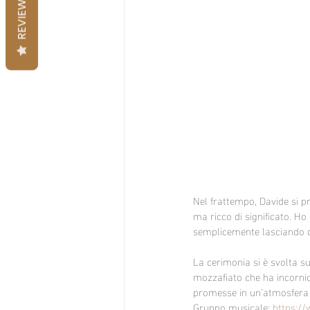
REVIEWS
Nel frattempo, Davide si 
ma ricco di significato. Ho
semplicemente lasciando c
La cerimonia si è svolta s
mozzafiato che ha incornici
promesse in un’atmosfera di 
Gruppo musicale: 
https:/